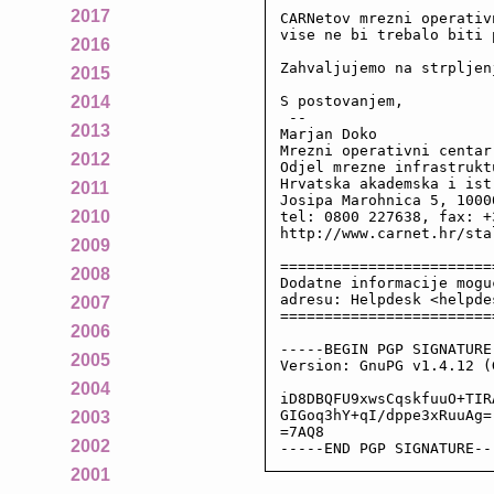
2017
CARNetov mrezni operativ
vise ne bi trebalo biti 
2016
Zahvaljujemo na strpljen
2015
S postovanjem,

2014
 --

2013
Marjan Doko

Mrezni operativni centar
2012
Odjel mrezne infrastruktu
Hrvatska akademska i ist
2011
Josipa Marohnica 5, 10000
2010
tel: 0800 227638, fax: +
http://www.carnet.hr/stal
2009
========================
2008
Dodatne informacije mogu
adresu: Helpdesk <helpde
2007
========================
2006
-----BEGIN PGP SIGNATURE-
2005
Version: GnuPG v1.4.12 (
2004
iD8DBQFU9xwsCqskfuuO+TIR
GIGoq3hY+qI/dppe3xRuuAg=

2003
=7AQ8

2002
-----END PGP SIGNATURE--
2001