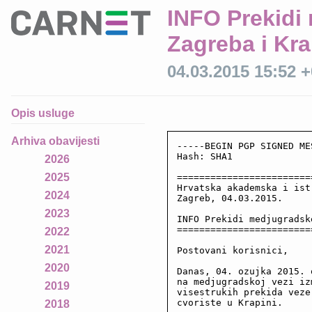
INFO Prekidi
Zagreba i Kr
04.03.2015 15:52 
Opis usluge
Arhiva obavijesti
-----BEGIN PGP SIGNED ME
Hash: SHA1

2026
2025
========================
Hrvatska akademska i ist
2024
Zagreb, 04.03.2015.

2023
INFO Prekidi medjugradsk
========================
2022
2021
Postovani korisnici,

2020
Danas, 04. ozujka 2015. 
na medjugradskoj vezi iz
2019
visestrukih prekida veze
cvoriste u Krapini.

2018