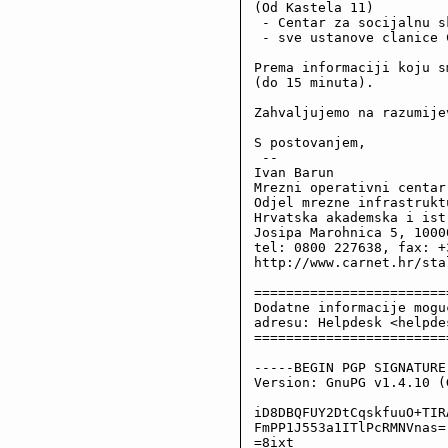
(Od Kastela 11)

 - Centar za socijalnu s
 - sve ustanove clanice 
Prema informaciji koju s
(do 15 minuta).

Zahvaljujemo na razumijev
S postovanjem,

 --

Ivan Barun

Mrezni operativni centar
Odjel mrezne infrastruktu
Hrvatska akademska i ist
Josipa Marohnica 5, 10000
tel: 0800 227638, fax: +
http://www.carnet.hr/stal
========================
Dodatne informacije mogu
adresu: Helpdesk <helpde
========================
-----BEGIN PGP SIGNATURE-
Version: GnuPG v1.4.10 (
iD8DBQFUY2DtCqskfuuO+TIR
FmPP1J553a1ITlPcRMNVnas=

=8ixt
