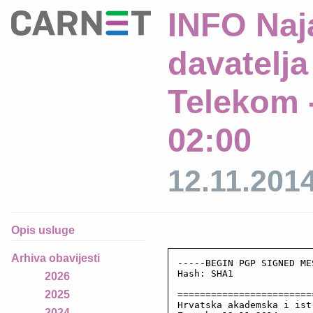
INFO Naj
davatelja
Telekom -
02:00
12.11.201
Opis usluge
Arhiva obavijesti
-----BEGIN PGP SIGNED ME
Hash: SHA1

2026
2025
========================
Hrvatska akademska i ist
2024