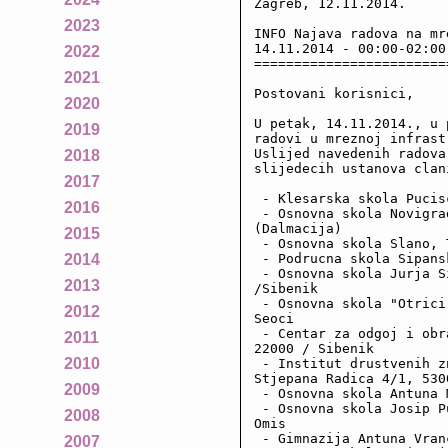
Zagreb, 12.11.2014.

2023
INFO Najava radova na mr
14.11.2014 - 00:00-02:00

2022
========================
2021
Postovani korisnici,

2020
U petak, 14.11.2014., u 
2019
radovi u mreznoj infrast
Uslijed navedenih radova
2018
slijedecih ustanova clan
2017
 - Klesarska skola Pucis
2016
 - Osnovna skola Novigra
(Dalmacija)

2015
 - Osnovna skola Slano, 
 - Podrucna skola Sipans
2014
 - Osnovna skola Jurja S
2013
/Sibenik

 - Osnovna skola "Otrici
2012
Seoci

 - Centar za odgoj i obr
2011
22000 / Sibenik

2010
 - Institut drustvenih z
Stjepana Radica 4/1, 530
2009
 - Osnovna skola Antuna 
 - Osnovna skola Josip P
2008
Omis

 - Gimnazija Antuna Vran
2007