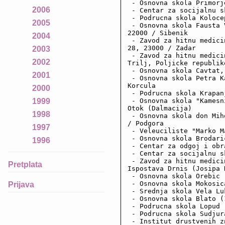
 - Osnovna skola Primorj
2006
 - Centar za socijalnu s
 - Podrucna skola Koloce
2005
 - Osnovna skola Fausta 
22000 / Sibenik

2004
 - Zavod za hitnu medici
28, 23000 / Zadar

2003
 - Zavod za hitnu medici
2002
Trilj, Poljicke republik
 - Osnovna skola Cavtat,
2001
 - Osnovna skola Petra K
Korcula

2000
 - Podrucna skola Krapan
 - Osnovna skola "Kamesn
1999
Otok (Dalmacija)

1998
 - Osnovna skola don Mih
/ Podgora

1997
 - Veleuciliste "Marko M
 - Osnovna skola Brodari
1996
 - Centar za odgoj i obr
 - Centar za socijalnu s
 - Zavod za hitnu medici
Pretplata
Ispostava Drnis (Josipa 
 - Osnovna skola Orebic 
 - Osnovna skola Mokosic
Prijava
 - Srednja skola Vela Lu
 - Osnovna skola Blato (
 - Podrucna skola Lopud 
 - Podrucna skola Sudjur
 - Institut drustvenih z