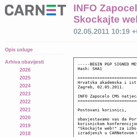
INFO Zapocel
Skockajte we
02.05.2011 10:19 
Opis usluge
Arhiva obavijesti
-----BEGIN PGP SIGNED ME
Hash: SHA1

2026
2025
========================
Hrvatska akademska i ist
2024
Zagreb, 02.05.2011.

2023
INFO Zapocelo CMS natjec
========================
2022
2021
Postovani korisnici,

2020
obavjestavamo vas da Por
korisnickom konferencijo
2019
"Skockajte web!" za izbo
izradjenih u CARNetovom C
2018