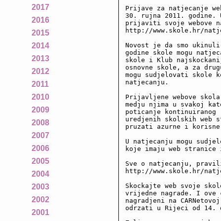
2017
Prijave za natjecanje we
30. rujna 2011. godine. 
2016
prijaviti svoje webove n
http://www.skole.hr/natj
2015
Novost je da smo ukinuli
2014
godine skole mogu natjec
2013
skole i Klub najskockani
osnovne skole, a za drug
2012
mogu sudjelovati skole k
natjecanju.

2011
2010
Prijavljene webove skola
medju njima u svakoj kat
2009
poticanje kontinuiranog 
uredjenih skolskih web s
2008
pruzati azurne i korisne
2007
U natjecanju mogu sudjel
2006
koje imaju web stranice 
2005
Sve o natjecanju, pravil
http://www.skole.hr/natj
2004
Skockajte web svoje skol
2003
vrijedne nagrade. I ove 
2002
nagradjeni na CARNetovoj
odrzati u Rijeci od 14. 
2001