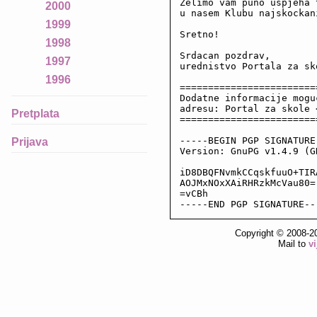
Zelimo vam puno uspjeha 
2000
u nasem Klubu najskockani
1999
Sretno!

1998
Srdacan pozdrav,

1997
urednistvo Portala za sko
1996
========================
Dodatne informacije mogu
adresu: Portal za skole 
Pretplata
========================
-----BEGIN PGP SIGNATURE-
Prijava
Version: GnuPG v1.4.9 (GN
iD8DBQFNvmkCCqskfuuO+TIR
AOJMxNOxXAiRHRzkMcVau80=

=vCBh

-----END PGP SIGNATURE--
Copyright © 2008-2
Mail to
v