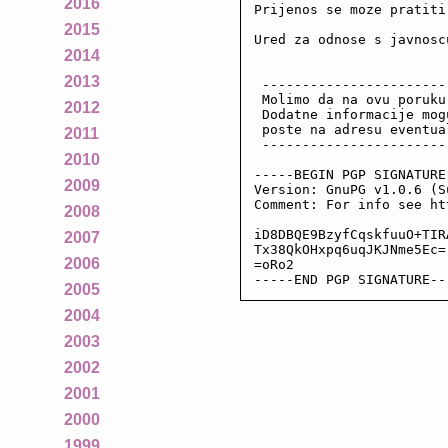
2016
Prijenos se moze pratiti
2015
Ured za odnose s javnoscu
2014
2013
 -----------------------
 Molimo da na ovu poruku
2012
 Dodatne informacije mog
 poste na adresu eventua
2011
 -----------------------
2010
-----BEGIN PGP SIGNATURE-
2009
Version: GnuPG v1.0.6 (Su
Comment: For info see ht
2008
iD8DBQE9BzyfCqskfuuO+TIR
2007
Tx38QkOHxpq6uqJKJNme5Ec=

2006
=oRo2

-----END PGP SIGNATURE--
2005
2004
2003
2002
2001
2000
1999