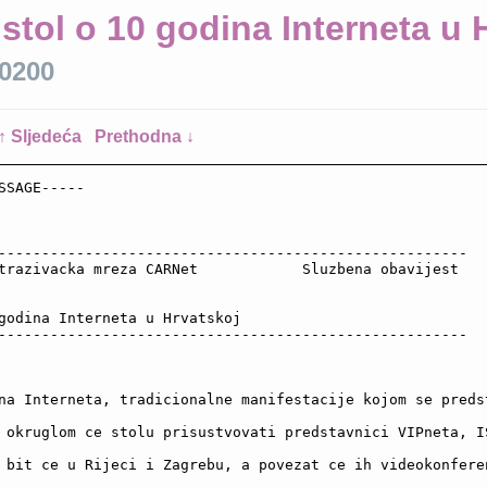
stol o 10 godina Interneta u 
+0200
↑ Sljedeća
Prethodna ↓
SSAGE-----

------------------------------------------------------

trazivacka mreza CARNet            Sluzbena obavijest

godina Interneta u Hrvatskoj

------------------------------------------------------

na Interneta, tradicionalne manifestacije kojom se preds
 okruglom ce stolu prisustvovati predstavnici VIPneta, I
 bit ce u Rijeci i Zagrebu, a povezat ce ih videokonfere