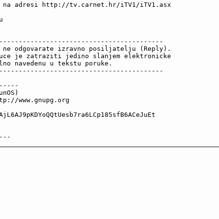
 na adresi http://tv.carnet.hr/iTV1/iTV1.asx



------------------------------------------

 ne odgovarate izravno posiljatelju (Reply).

uce je zatraziti jedino slanjem elektronicke

lno navedenu u tekstu poruke.

------------------------------------------

----

nOS)

tp://www.gnupg.org

AjL6AJ9pKDYoQQtUesb7ra6LCp185sfB6ACeJuEt

---