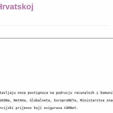
Hrvatskoj
tavljaju nova postignuca na podrucju racunalnih i komuni
SKONa, Net4Ua, Globalneta, EuroproNETa, Ministarstva znan
ncijski prijenos koji osigurava CARNet. 
