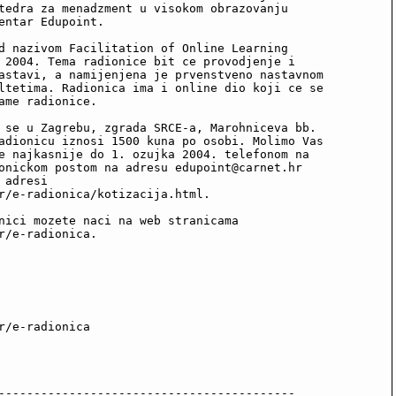
tedra za menadzment u visokom obrazovanju

entar Edupoint.

d nazivom Facilitation of Online Learning

 2004. Tema radionice bit ce provodjenje i 

astavi, a namijenjena je prvenstveno nastavnom

ltetima. Radionica ima i online dio koji ce se 

ame radionice.

 se u Zagrebu, zgrada SRCE-a, Marohniceva bb.

adionicu iznosi 1500 kuna po osobi. Molimo Vas 

e najkasnije do 1. ozujka 2004. telefonom na

onickom postom na adresu edupoint@carnet.hr 

adresi 

r/e-radionica/kotizacija.html.

nici mozete naci na web stranicama 

r/e-radionica. 

r/e-radionica

------------------------------------------
