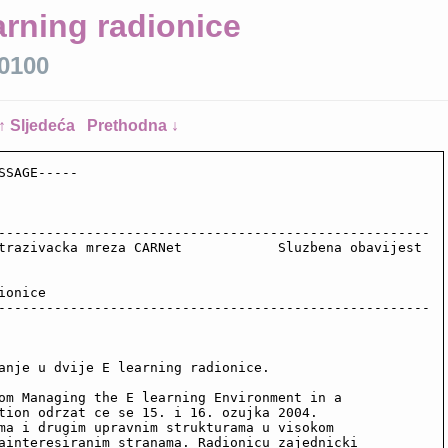
arning radionice
+0100
↑ Sljedeća
Prethodna ↓
SSAGE-----

------------------------------------------------------

trazivacka mreza CARNet            Sluzbena obavijest

onice

------------------------------------------------------

anje u dvije E learning radionice.

om Managing the E learning Environment in a

tion odrzat ce se 15. i 16. ozujka 2004. 

ma i drugim upravnim strukturama u visokom

ainteresiranim stranama. Radionicu zajednicki
