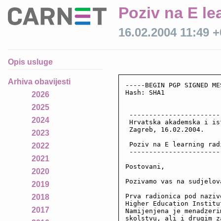
Poziv na E le
16.02.2004 11:49 
Opis usluge
Arhiva obavijesti
-----BEGIN PGP SIGNED ME
Hash: SHA1

2026
2025
 -----------------------
2024
 Hrvatska akademska i is
 Zagreb, 16.02.2004.

2023
 Poziv na E learning radi
2022
 -----------------------
2021
Postovani,

2020
Pozivamo vas na sudjelov
2019
Prva radionica pod naziv
2018
Higher Education Institu
2017
Namijenjena je menadzeri
skolstvu, ali i drugim z