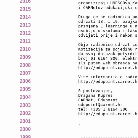
2016
organiziraju UNESCOva Ka
i CARNetov edukacijski c
2015
Druga ce se radionica po
2014
odrzati 18. i 19. ozujka
2013
primjena E learninga u n
osoblju u skolama i faku
2012
odvijati prije i nakon s
2011
Obje radionice odrzat ce
2010
Kotizacija za pojedinu r
da svoj dolazak potvrdit
2009
broj 01 6164 300, elektr
ili putem web obrasca na 
2008
http://edupoint.carnet.h
2007
Vise informacija o radio
2006
http://edupoint.carnet.h
2005
S postovanjem,

Dragana Kupres

2004
CARNet, Edupoint

edupoint@carnet.hr

2003
tel: +385 1 6164 300

2002
http://edupoint.carnet.h
2001
.

2000
 -----------------------
1999