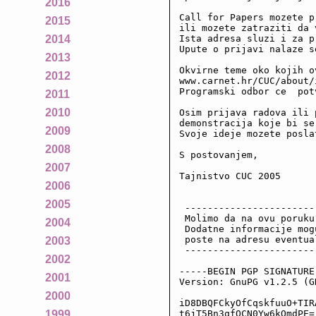
2016
Call for Papers mozete p
2015
ili mozete zatraziti da 
Ista adresa sluzi i za p
2014
Upute o prijavi nalaze s
2013
Okvirne teme oko kojih o
2012
www.carnet.hr/CUC/about/
Programski odbor ce  pot
2011
2010
Osim prijava radova ili 
demonstracija koje bi se
2009
Svoje ideje mozete posla
2008
S postovanjem,

2007
Tajnistvo CUC 2005

2006
2005
 -----------------------
 Molimo da na ovu poruku
2004
 Dodatne informacije mog
 poste na adresu eventua
2003
 -----------------------
2002
-----BEGIN PGP SIGNATURE-
2001
Version: GnuPG v1.2.5 (GN
2000
iD8DBQFCkyOfCqskfuuO+TIR
t6jT5Bn3qfQCN0Yw6kOmdPE=

1999