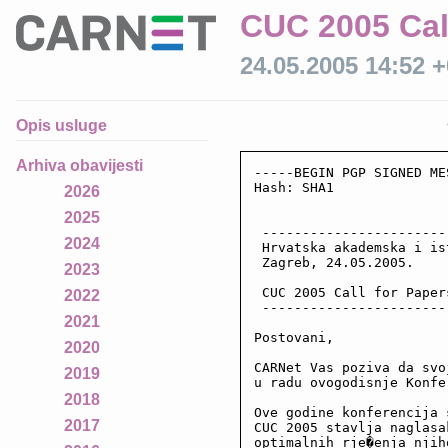
CUC 2005 Cal
24.05.2005 14:52 
Opis usluge
Arhiva obavijesti
-----BEGIN PGP SIGNED ME
Hash: SHA1

2026
2025
 -----------------------
2024
 Hrvatska akademska i is
 Zagreb, 24.05.2005.

2023
 CUC 2005 Call for Papers
2022
 -----------------------
2021
Postovani,

2020
CARNet Vas poziva da svo
2019
u radu ovogodisnje Konfe
2018
Ove godine konferencija 
2017
CUC 2005 stavlja naglasa
optimalnih rje�enja njih