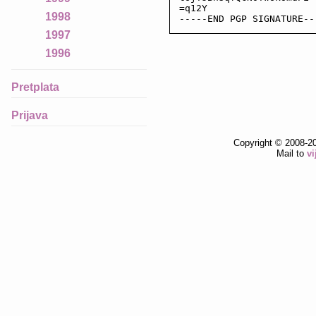
=q12Y

1998
-----END PGP SIGNATURE--
1997
1996
Pretplata
Prijava
Copyright © 2008-2
Mail to
v