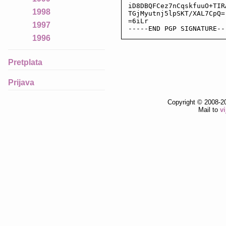
iD8DBQFCez7nCqskfuuO+TIR
1998
TGjMyutnj5lpSKT/XAL7CpQ=

=6iLr

1997
-----END PGP SIGNATURE--
1996
Pretplata
Prijava
Copyright © 2008-2
Mail to
v