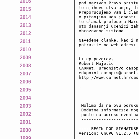
2016
pod nazivom Pravo pristu
te njihovo stvaranje, di
2015
Preporucujemo vam i clan
o pitanjima udaljenosti 
2014
te clanak profesora Marc
2013
sto danasnji ucenici zah
obrazovnog sistema.

2012
Navedene clanke, kao i n
2011
potrazite na web adresi 
2010
2009
Lijep pozdrav,

Robert Majetic

2008
CARNet, urednistvo casopi
edupoint-casopis@carnet.h
2007
http://www.carnet.hr/caso
2006
.

2005
2004
 -----------------------
 Molimo da na ovu poruku
2003
 Dodatne informacije mog
2002
 poste na adresu eventua
 -----------------------
2001
-----BEGIN PGP SIGNATURE-
2000
Version: GnuPG v1.2.5 (GN
1999