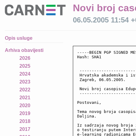
Novi broj ca
06.05.2005 11:54 
Opis usluge
Arhiva obavijesti
-----BEGIN PGP SIGNED ME
Hash: SHA1

2026
2025
 -----------------------
2024
 Hrvatska akademska i is
 Zagreb, 06.05.2005.

2023
 Novi broj casopisa Edupo
2022
 -----------------------
2021
Postovani,

2020
Tema novog broja casopis
2019
Daljina.

2018
Iz sadrzaja novog broja 
2017
o testiranju putem Inter
e-learning radionicama E