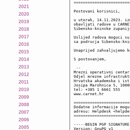
========================
2021
Postovani korisnici,

2020
u utorak, 14.11.2023. iz
2019
obavljati radove u CARNE
Sibensko-kninske zupanije
2018
2017
Uslijed radova moguci su
sa podrucja Sibensko-kni
2016
Unaprijed zahvaljujemo k
2015
S postovanjem,

2014
2013
 --

Mrezni operativni centar
2012
Odjel mrezne infrastruktu
Hrvatska akademska i ist
2011
Josipa Marohnica 5, 10000
2010
tel: +385 1 6661 555

www.carnet.hr

2009
========================
2008
Dodatne informacije mogu
adresu: Helpdesk <helpde
2007
========================
2006
-----BEGIN PGP SIGNATURE-
2005
Version: GnuPG v1
