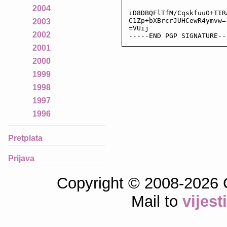
2004
iD8DBQFlTfM/CqskfuuO+TIR
C1Zp+bXBrcrJUHCewR4ymvw=

2003
=VUij

2002
-----END PGP SIGNATURE--
2001
2000
1999
1998
1997
1996
Pretplata
Prijava
Copyright © 2008-2026 
Mail to
vijes