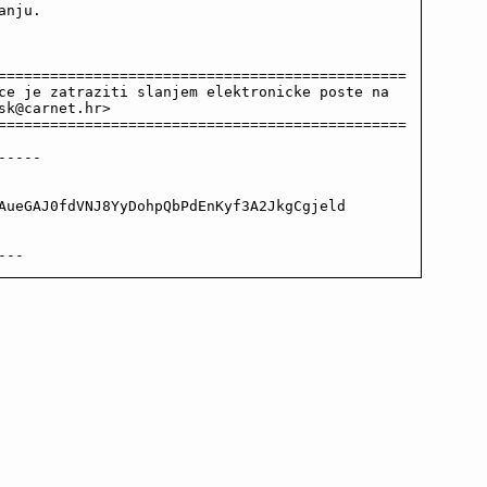
nju.

===============================================

ce je zatraziti slanjem elektronicke poste na

sk@carnet.hr>

===============================================

----

AueGAJ0fdVNJ8YyDohpQbPdEnKyf3A2JkgCgjeld

---