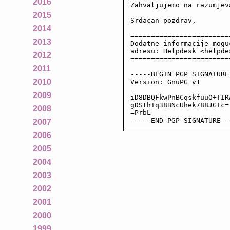
2016
Zahvaljujemo na razumjeva
2015
Srdacan pozdrav,

2014
========================
2013
Dodatne informacije mogu
adresu: Helpdesk <helpde
2012
========================
2011
-----BEGIN PGP SIGNATURE-
2010
Version: GnuPG v1

2009
iD8DBQFkwPnBCqskfuuO+TIR
gDSthIq38BNcUhek788JGIc=

2008
=PrbL

-----END PGP SIGNATURE--
2007
2006
2005
2004
2003
2002
2001
2000
1999