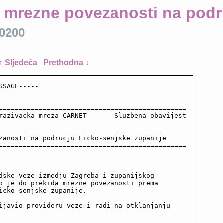
 mrezne povezanosti na podr
+0200
↑ Sljedeća
Prethodna ↓
SSAGE-----

===============================================

razivacka mreza CARNET       Sluzbena obavijest

zanosti na podrucju Licko-senjske zupanije

===============================================

dske veze izmedju Zagreba i zupanijskog

o je do prekida mrezne povezanosti prema

icko-senjske zupanije.

ijavio provideru veze i radi na otklanjanju
